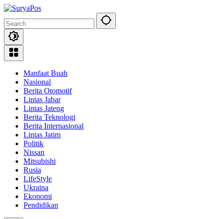
Skip
to
content
Manfaat Buah
Nasional
Berita Otomotif
Lintas Jabar
Lintas Jateng
Berita Teknologi
Berita Internasional
Lintas Jatim
Politik
Nissan
Mitsubishi
Rusia
LifeStyle
Ukraina
Ekonomi
Pendidikan