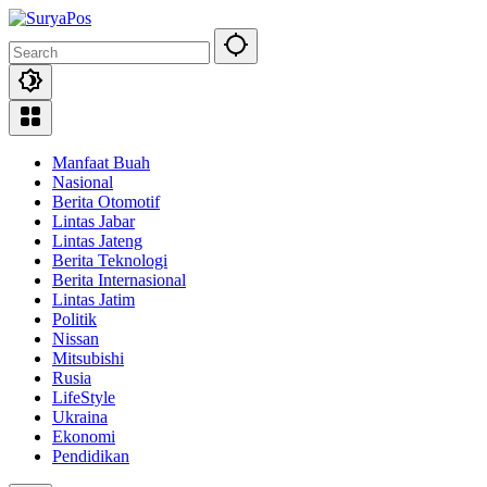
Skip
to
content
Manfaat Buah
Nasional
Berita Otomotif
Lintas Jabar
Lintas Jateng
Berita Teknologi
Berita Internasional
Lintas Jatim
Politik
Nissan
Mitsubishi
Rusia
LifeStyle
Ukraina
Ekonomi
Pendidikan