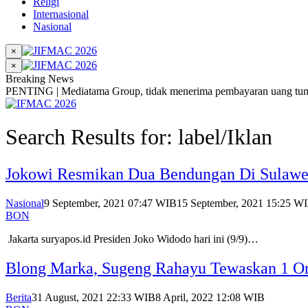
Religi
Internasional
Nasional
×
×
Breaking News
PENTING | Mediatama Group, tidak menerima pembayaran uang tunai
Search Results for: label/Iklan
Jokowi Resmikan Dua Bendungan Di Sulawesi
Nasional
9 September, 2021 07:47 WIB
15 September, 2021 15:25 W
BON
Jakarta suryapos.id Presiden Joko Widodo hari ini (9/9)…
Blong Marka, Sugeng Rahayu Tewaskan 1 Or
Berita
31 August, 2021 22:33 WIB
8 April, 2022 12:08 WIB