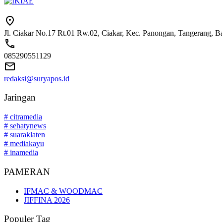
Jl. Ciakar No.17 Rt.01 Rw.02, Ciakar, Kec. Panongan, Tangerang, 
085290551129
redaksi@suryapos.id
Jaringan
# citramedia
# sehatynews
# suaraklaten
# mediakayu
# inamedia
PAMERAN
IFMAC & WOODMAC
JIFFINA 2026
Populer Tag