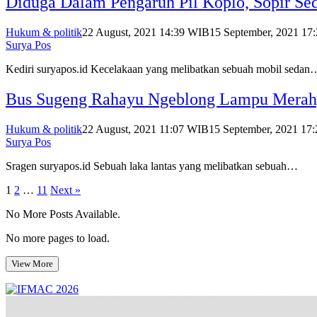
Diduga Dalam Pengaruh Pil Koplo, Sopir Sed
Hukum & politik
22 August, 2021 14:39 WIB
15 September, 2021 17
Surya Pos
Kediri suryapos.id Kecelakaan yang melibatkan sebuah mobil sedan
Bus Sugeng Rahayu Ngeblong Lampu Merah, 
Hukum & politik
22 August, 2021 11:07 WIB
15 September, 2021 17
Surya Pos
Sragen suryapos.id Sebuah laka lantas yang melibatkan sebuah…
Posts
1
2
…
11
Next »
pagination
No More Posts Available.
No more pages to load.
View More