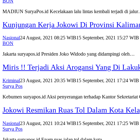
BON
MADIUN SuryaPos.id Kecelakaan lalu lintas kembali terjadi di jalu
Kunjungan Kerja Jokowi Di Provinsi Kalima
Nasional
24 August, 2021 08:25 WIB
15 September, 2021 15:27 WIB
BON
Jakarta suryapos.id Presiden Joko Widodo yang didampingi oleh…
Miris !! Terjadi Aksi Arogansi Yang Di Lak
Kriminal
23 August, 2021 20:35 WIB
15 September, 2021 17:24 WIB
Surya Pos
Kebumen suryapos.id Aksi penyerangan terhadap Kantor Sekretaria
Jokowi Resmikan Ruas Tol Dalam Kota Kela
Nasional
23 August, 2021 10:24 WIB
15 September, 2021 17:25 WIB
Surya Pos
Jakarta suryapos.id Enam ruas jalan tol dalam kota…