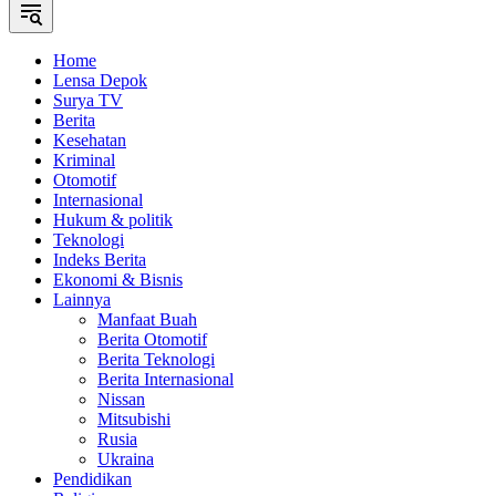
Home
Lensa Depok
Surya TV
Berita
Kesehatan
Kriminal
Otomotif
Internasional
Hukum & politik
Teknologi
Indeks Berita
Ekonomi & Bisnis
Lainnya
Manfaat Buah
Berita Otomotif
Berita Teknologi
Berita Internasional
Nissan
Mitsubishi
Rusia
Ukraina
Pendidikan