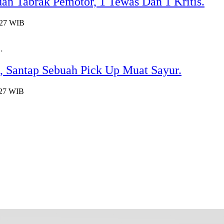
an Tabrak Pemotor, 1 Tewas Dan 1 Kritis.
:27 WIB
…
Santap Sebuah Pick Up Muat Sayur.
:27 WIB