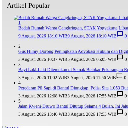
Artikel Popular
1
Bedah Rumah Warga Cangkringan, STAK Yogyakarta Libat
9 August, 2026 18:10 WIB
9 August, 2026 18:10 WIB
0
2
Gus Hilmy Dorong Peningkatan Advokasi Hukum dan Digita
3 August, 2026 10:37 WIB
5 August, 2026 05:05 WIB
0
3
Bayi Laki-Laki Ditemukan di Semak Belukar Pekarangan R
3 August, 2026 11:02 WIB
3 August, 2026 11:56 WIB
0
4
Peredaran Pil Sapi di Bantul Diungkap, Polisi Sita 1.053 But
3 August, 2026 12:08 WIB
3 August, 2026 17:55 WIB
0
5
Jalan Kweni-Druwo Bantul Ditutup Selama 4 Bulan, Ini Jalur
3 August, 2026 13:46 WIB
3 August, 2026 17:53 WIB
0